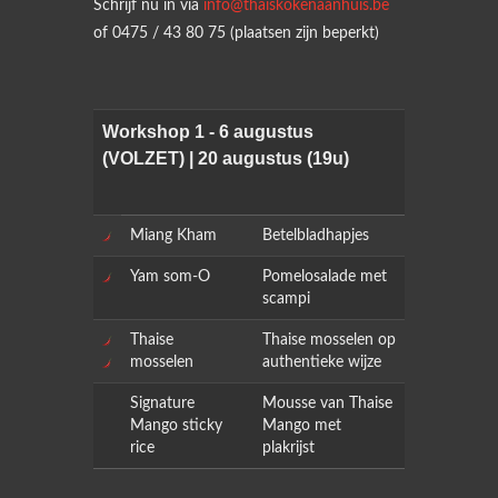
Schrijf nu in via
info@thaiskokenaanhuis.be
of 0475 / 43 80 75 (plaatsen zijn beperkt)
Workshop 1 - 6 augustus
(VOLZET) | 20 augustus (19u)
Miang Kham
Betelbladhapjes
Yam som-O
Pomelosalade met
scampi
Thaise
Thaise mosselen op
mosselen
authentieke wijze
Signature
Mousse van Thaise
Mango sticky
Mango met
rice
plakrijst