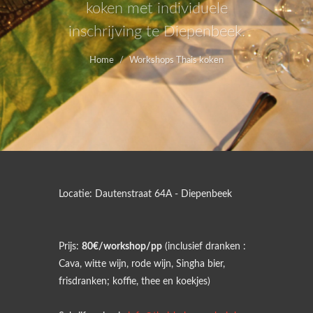
koken met individuele
inschrijving te Diepenbeek.
Home
Workshops Thais koken
Locatie: Dautenstraat 64A - Diepenbeek
Prijs:
80€/workshop/pp
(inclusief dranken :
Cava, witte wijn, rode wijn, Singha bier,
frisdranken; koffie, thee en koekjes)